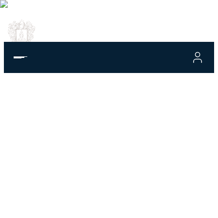
Gewoon
even stilstaan.
ONTDEK DAMESCOLLECTIE