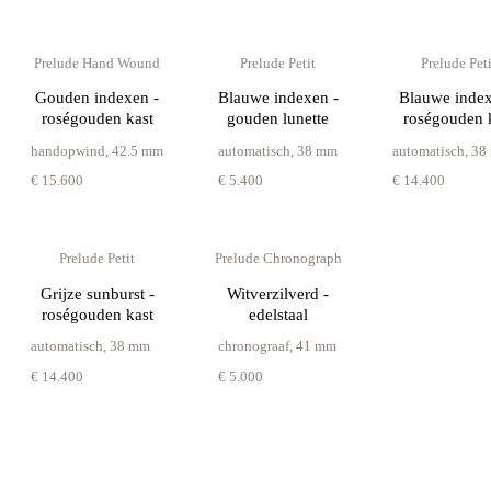
Prelude Hand Wound
Prelude Petit
Prelude Peti
Gouden indexen -
Blauwe indexen -
Blauwe index
roségouden kast
gouden lunette
roségouden 
handopwind
,
42.5 mm
automatisch
,
38 mm
automatisch
,
38
€ 15.600
€ 5.400
€ 14.400
Prelude Petit
Prelude Chronograph
Grijze sunburst -
Witverzilverd -
roségouden kast
edelstaal
automatisch
,
38 mm
chronograaf
,
41 mm
€ 14.400
€ 5.000