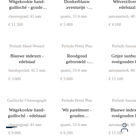
Witgekookte hand-
Donkerblauw
Witverzilver
guilloché - gouden
aventurijn -
edelstaal
lunette
diamantlunette
chronograaf
,
41 mm
quartz
,
33.4 mm
automatisch
,
40
€ 11.300
€ 5.400
€ 4.100
Prelude Hand Wound
Prelude Petite Plus
Prelude Autom
Blauwe indexen -
Roodgoud
Grijze sunbur
edelstaal
geborsteld -
roségouden 
diamantlunette
handopwind
,
42.5 mm
quartz
,
33.4 mm
automatisch
,
40
€ 3.600
€ 5.000
€ 15.100
Guilloche Chronograph
Prelude Petite Plus
Prelude Autom
Witgekookte hand-
Wit parelmoer -
Blauwe index
guilloché - edelstaal
gouden
roségouden 
diamantlunette
chronograaf
,
41 mm
quartz
,
33.4 mm
automatisch
,
40
€ 9.000
€ 6.200
€ 15.100