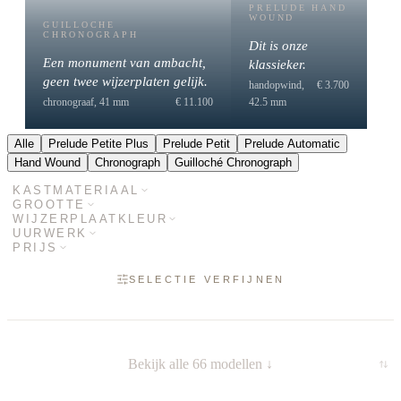
PRELUDE HAND
WOUND
GUILLOCHE
CHRONOGRAPH
Dit is onze
Een monument van ambacht,
klassieker.
geen twee wijzerplaten gelijk.
handopwind,
€ 3.700
chronograaf, 41 mm
€ 11.100
42.5 mm
Alle
Prelude Petite Plus
Prelude Petit
Prelude Automatic
Hand Wound
Chronograph
Guilloché Chronograph
KASTMATERIAAL
GROOTTE
WIJZERPLAATKLEUR
UURWERK
PRIJS
SELECTIE VERFIJNEN
Bekijk alle
66
modellen
↓