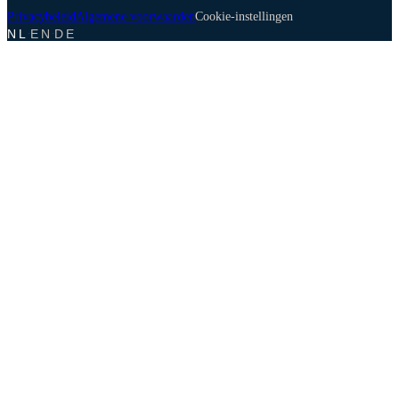
Privacybeleid
Algemene voorwaarden
Cookie-instellingen
NL
EN
DE
·
·