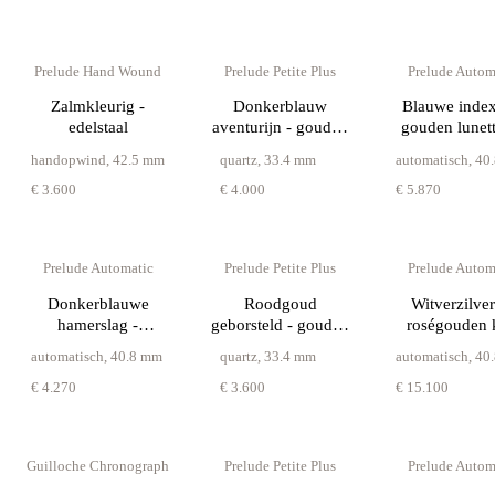
Prelude Hand Wound
Prelude Petite Plus
Prelude Autom
Zalmkleurig -
Donkerblauw
Blauwe index
edelstaal
aventurijn - gouden
gouden lunet
lunette
schakelba
handopwind
,
42.5 mm
quartz
,
33.4 mm
automatisch
,
40
€ 3.600
€ 4.000
€ 5.870
Prelude Automatic
Prelude Petite Plus
Prelude Autom
Donkerblauwe
Roodgoud
Witverzilver
hamerslag -
geborsteld - gouden
roségouden 
schakelband
lunette
automatisch
,
40.8 mm
quartz
,
33.4 mm
automatisch
,
40
€ 4.270
€ 3.600
€ 15.100
Guilloche Chronograph
Prelude Petite Plus
Prelude Autom