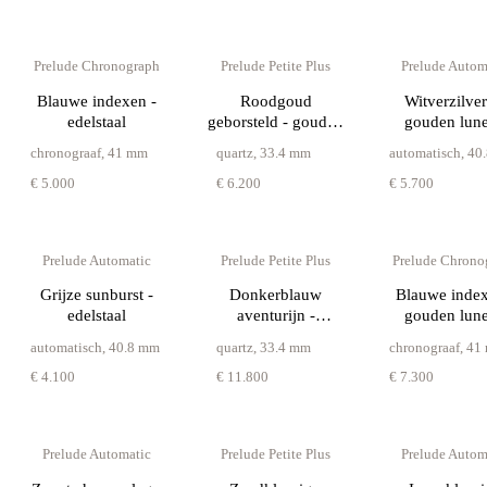
Prelude Chronograph
Prelude Petite Plus
Prelude Autom
Blauwe indexen -
Roodgoud
Witverzilver
edelstaal
geborsteld - gouden
gouden lune
diamantlunette
chronograaf
,
41 mm
quartz
,
33.4 mm
automatisch
,
40
€ 5.000
€ 6.200
€ 5.700
Prelude Automatic
Prelude Petite Plus
Prelude Chrono
Grijze sunburst -
Donkerblauw
Blauwe index
edelstaal
aventurijn -
gouden lune
roségouden kast
automatisch
,
40.8 mm
quartz
,
33.4 mm
chronograaf
,
41
€ 4.100
€ 11.800
€ 7.300
Prelude Automatic
Prelude Petite Plus
Prelude Autom