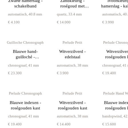
Zwarte hamerslag -
Zandkleurig -
Ivoorkleuri
schakelband
roségoud met
hamerslag - kal
diamantlunette
automatisch
,
40.8 mm
quartz
,
33.4 mm
automatisch
,
40
€ 4.100
€ 14.000
€ 3.990
Guilloche Chronograph
Prelude Petit
Prelude Chrono
Blauwe hand-
Witverzilverd -
Witverzilver
guilloché -
edelstaal
roségouden 
roségouden kast
chronograaf
,
41 mm
automatisch
,
38 mm
chronograaf
,
41
€ 23.300
€ 3.900
€ 19.400
Prelude Chronograph
Prelude Petit
Prelude Hand 
Blauwe indexen -
Witverzilverd -
Blauwe index
roségouden kast
roségouden kast
roségouden 
chronograaf
,
41 mm
automatisch
,
38 mm
handopwind
,
42
€ 19.400
€ 14.400
€ 15.600