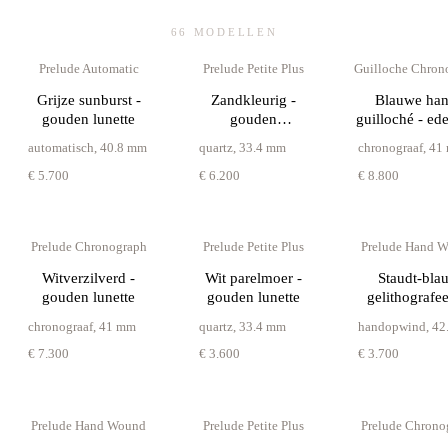
66
MODELLEN
Prelude Automatic
Prelude Petite Plus
Guilloche Chron
Grijze sunburst -
Zandkleurig -
Blauwe han
gouden lunette
gouden
guilloché - ede
diamantlunette
automatisch
,
40.8 mm
quartz
,
33.4 mm
chronograaf
,
41
€ 5.700
€ 6.200
€ 8.800
Prelude Chronograph
Prelude Petite Plus
Prelude Hand 
Witverzilverd -
Wit parelmoer -
Staudt-bla
gouden lunette
gouden lunette
gelithografee
edelstaal
chronograaf
,
41 mm
quartz
,
33.4 mm
handopwind
,
42
€ 7.300
€ 3.600
€ 3.700
Prelude Hand Wound
Prelude Petite Plus
Prelude Chrono