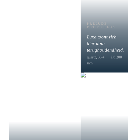
PRELUDE
PETITE PLUS
Luxe toont zich
hier door
terughoudendheid.
quartz, 33.4
€ 6.200
mm