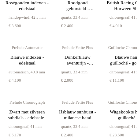
Roségouden indexen -
Roodgoud
British Racing 
edelstaal
geborsteld -
Horween Sh
milanese band
Cordova
handopwind
,
42.5 mm
quartz
,
33.4 mm
chronograaf
,
41
€ 3.600
€ 2.400
€ 4.910
Prelude Automatic
Prelude Petite Plus
Guilloche Chron
Blauwe indexen -
Donkerblauw
Blauwe han
edelstaal
aventurijn -
guilloché - g
milanese band
lunette
automatisch
,
40.8 mm
quartz
,
33.4 mm
chronograaf
,
41
€ 4.100
€ 2.800
€ 11.100
Prelude Chronograph
Prelude Petite Plus
Guilloche Chron
Zwart met zilveren
IJsblauw sunburst -
Witgekookte 
subdials - edelstalen
milanese band
guilloché 
band
roségouden 
chronograaf
,
41 mm
quartz
,
33.4 mm
chronograaf
,
41
€ 5.170
€ 2.400
€ 23.500